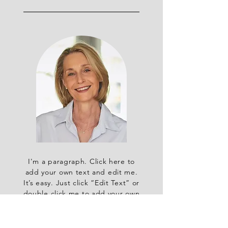
I'm a paragraph. Click here to
add your own text and edit me.
It’s easy. Just click “Edit Text” or
double click me to add your own
content and make changes to the
font. I’m a great place for you to
tell a story and let your users