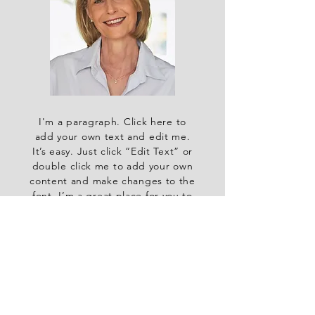
I'm a paragraph. Click here to
add your own text and edit me.
It’s easy. Just click “Edit Text” or
double click me to add your own
content and make changes to the
font. I’m a great place for you to
tell a story and let your users
know a little more about you.
Read More